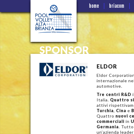
home
briacom
SPONSOR
ELDOR
Eldor Corporation
internazionale ne
automotive.
Tre centri R&D
i
Italia.
Quattro si
attivi rispettiva
Turchia
,
Cina
e
B
Quattro
nuovi ce
commerciali
in
U
Germania
. Tutto
un’azienda leader 