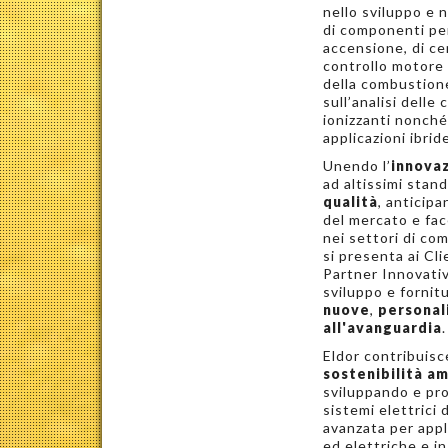
nello sviluppo e 
di componenti per
accensione, di ce
controllo motore
della combustion
sull’analisi delle 
ionizzanti nonché
applicazioni ibrid
Unendo l’
innova
ad altissimi stand
qualità
, anticipa
del mercato e fa
nei settori di co
si presenta ai Cl
Partner Innovativ
sviluppo e fornit
nuove
,
personal
all'avanguardia
Eldor contribuisce
sostenibilità a
sviluppando e p
sistemi elettrici 
avanzata per appl
ed elettriche e in