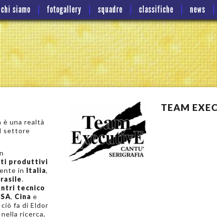
chi siamo
fotogallery
squadre
classifiche
news
TEAM EXEC
 è una realtà
l settore
n
ti produttivi
mente in
Italia
,
rasile
.
ntri tecnico
SA
,
Cina
e
 ciò fa di Eldor
nella ricerca,