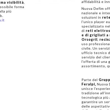
affidabilità e i
ma visibilità
,
ossibile forma
Nuova Defim off
lla più
nazionale e inte
b.
soluzioni in
ret
.it
l'unico player e
specializzato ne
di
reti elettro
e di grigliati 
Orsogril
,
recin
uso professional
civile. Un serviz
ufficio tecnico d
servizio del cli
l'offerta di una
assortimento, qu
Parte del
Grup
Feralpi,
Nuova D
unisce l'esperie
tradizione all'i
tecnologica più
garantire un serv
delle aspettati