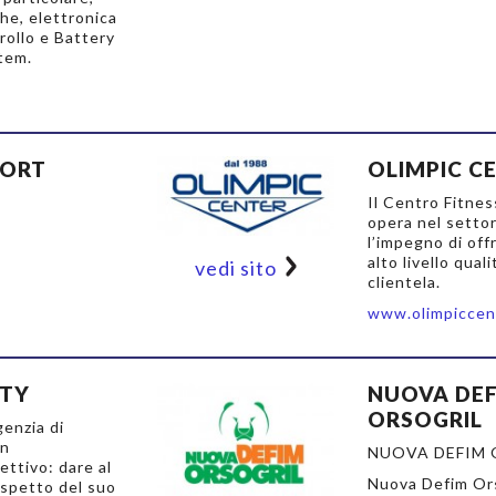
he, elettronica
rollo e Battery
tem.
PORT
OLIMPIC C
Il Centro Fitne
opera nel setto
l’impegno di offr
alto livello qual
vedi sito
clientela.
www.olimpiccent
ITY
NUOVA DE
ORSOGRIL
genzia di
un
NUOVA DEFIM 
ttivo: dare al
Nuova Defim Ors
aspetto del suo