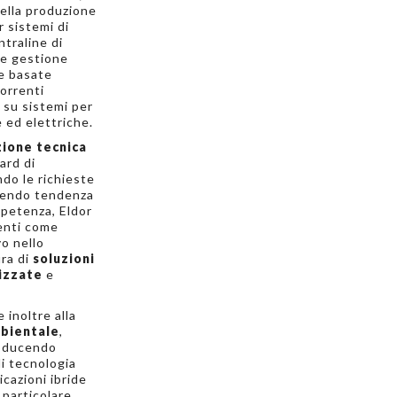
nella produzione
 sistemi di
ntraline di
 e gestione
e basate
correnti
 su sistemi per
e ed elettriche.
zione
tecnica
ard di
ndo le richieste
cendo tendenza
mpetenza, Eldor
ienti come
o nello
ura di
soluzioni
izzate
e
.
 inoltre alla
mbientale
,
roducendo
di tecnologia
icazioni ibride
 particolare,