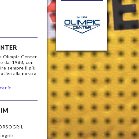
ENTER
ss Olimpic Center
re dal 1988, con
ire sempre il più
itativo alla nostra
er.it
FIM
ORSOGRIL
ogril: