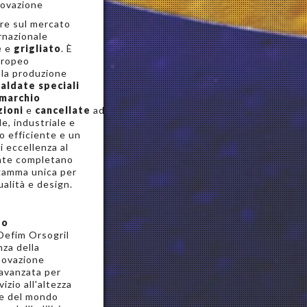
nnovazione
re sul mercato
rnazionale
e
e
grigliato
. È
uropeo
lla produzione
saldate speciali
a marchio
zioni
e
cancellate
ad
e, industriale e
io efficiente e un
i eccellenza al
ente completano
 gamma unica per
alità e design.
po
efim Orsogril
nza della
nnovazione
 avanzata per
izio all'altezza
ve del mondo